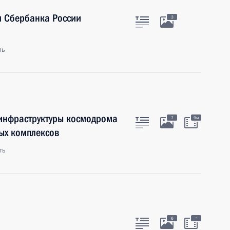
я Сбербанка России
3
ль
инфраструктуры космодрома
7
9м
ых комплексов
ть
:
6