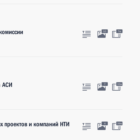
комиссии
10
7м
а АСИ
7
33м
их проектов и компаний НТИ
4
39м