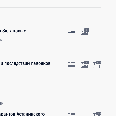
м Зюгановым
2
ль
и последствий паводков
4
54м
ик
гарантов Астанинского
24м