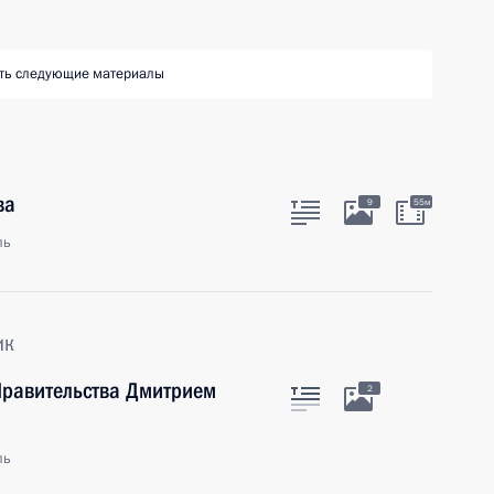
ть следующие материалы
ва
9
55м
ль
ик
Правительства Дмитрием
2
ль