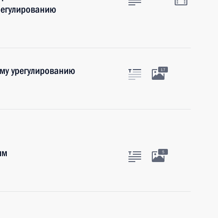
регулированию
ому урегулированию
17
ым
5