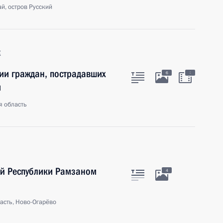
й, остров Русский
к
и граждан, пострадавших
:
6
и
я область
ой Республики Рамзаном
4
асть, Ново-Огарёво