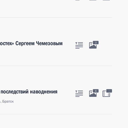
Ростех» Сергеем Чемезовым
3
 последствий наводнения
:
6
, Братск