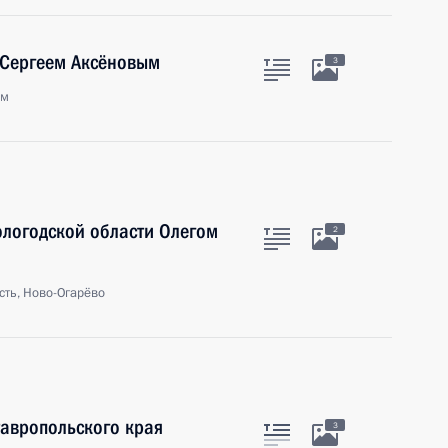
 Сергеем Аксёновым
3
ым
ологодской области Олегом
2
сть, Ново-Огарёво
тавропольского края
3