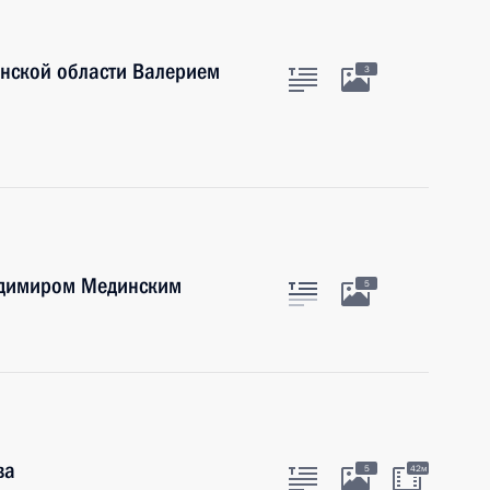
инской области Валерием
3
адимиром Мединским
5
ва
5
42м