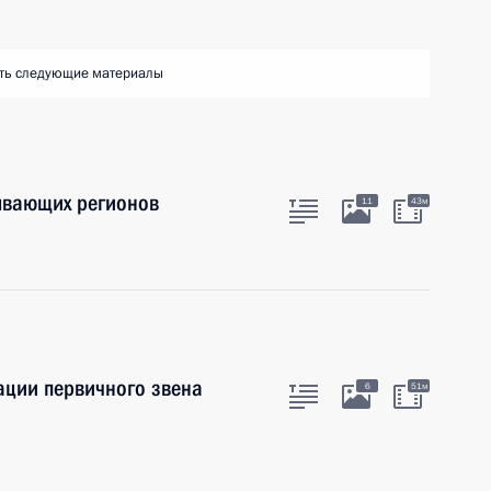
ть следующие материалы
бывающих регионов
11
43м
ции первичного звена
6
51м