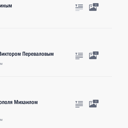
тиным
3
 Виктором Переваловым
3
ым
тополя Михаилом
3
ым