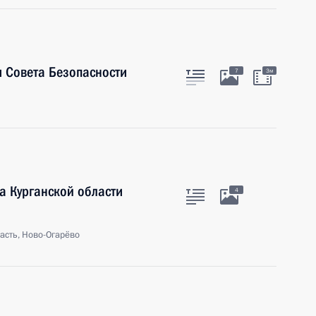
 Совета Безопасности
7
3м
а Курганской области
4
асть, Ново-Огарёво