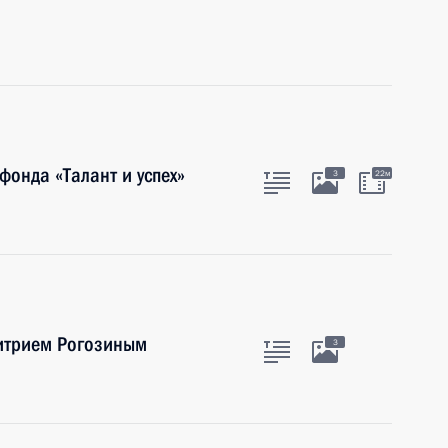
фонда «Талант и успех»
3
22м
митрием Рогозиным
3