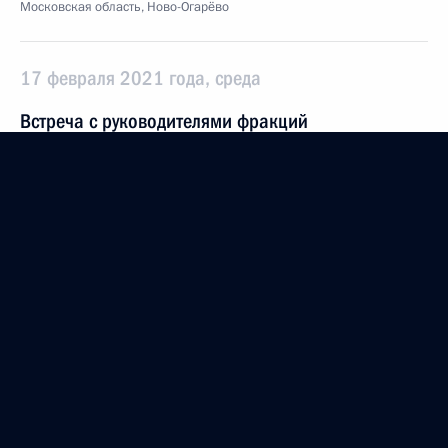
Московская область, Ново-Огарёво
17 февраля 2021 года, среда
Встреча с руководителями фракций
Государственной Думы
17 февраля 2021 года, 12:45
Московская область, Ново-Огарёво
16 февраля 2021 года, вторник
Рабочая встреча с врио губернатора
Хабаровского края Михаилом Дегтярёвым
16 февраля 2021 года, 13:50
Москва, Кремль