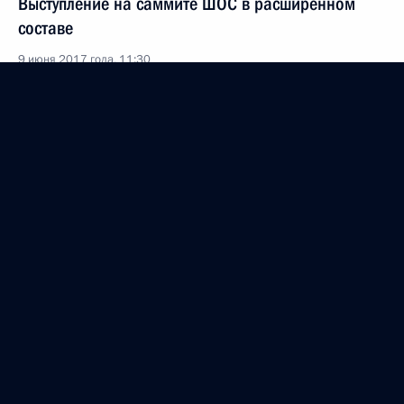
Выступление на саммите ШОС в расширенном
составе
9 июня 2017 года, 11:30
Астана
6 июня 2017 года, вторник
Встреча с Председателем Государственной Думы
Вячеславом Володиным
6 июня 2017 года, 14:00
Москва, Кремль
31 мая 2017 года, среда
Встреча с Уполномоченным по правам ребёнка
Анной Кузнецовой