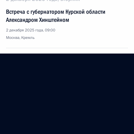
Встреча с губернатором Курской области
Александром Хинштейном
2 декабря 2025 года, 09:00
Москва, Кремль
1 декабря 2025 года, понедельник
Встреча с директором ФСИН Аркадием Гостевым
1 декабря 2025 года, 13:45
Москва, Кремль
28 ноября 2025 года, пятница
Встреча с Премьер-министром Венгрии Виктором
Орбаном