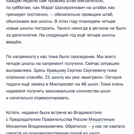
каждую неделю сам провожу штаб обязательно,
по субботам, как Марат Шакирзянович на штабах нас
тренирует постоянно, – обязательно проводим штаб,
объезжаем все школы. В этом году планируем четыре
новые школы построить. Такого никогда в регионе не было
за десятилетие. На следующий год ещё четыре школы
введём.
По капремонту у нас тоже было проседание. Мы всего
четыре школы на капремонт получили. Сейчас ситуацию
выправляем. Здесь
Кравцову
Сергею Сергеевичу тоже
огромное спасибо. 21 школу мы уже «выиграли». Сегодня
подали ещё заявку в Минпросвет на 46 школ. Тоже очень
надеемся получить максимальное количество школ
и капитально отремонтировать.
Кстати, недавно была встреча во Владивостоке
с Председателем Правительства России
Мишустиным
Михаилом Владимировичем. Обратился – у нас не хватало
средств на доукомплектование одной из школ,