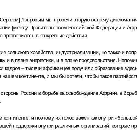
 Сергеем] Лавровым мы провели вторую встречу дипломатич
нии [между Правительством Российской Федерации и Афр
то претворилось в конкретные действия.
ие сельского хозяйства, индустриализации, но также и воп
у и в плане энергетики, и в плане продовольствия. Напом
вки кадров – тысячи африканцев получили образование здес
на нашем континенте, и мы бы хотели, чтобы такое партнёрс
о стороны России в борьбе за освобождение Африки, в борь
.
континенте, и поэтому их голос важен как внутри «большой
Вашей поддержки внутри различных организаций, которые п