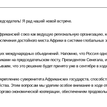
дседатель! Я рад нашей новой встрече.
Африканский союз как ведущую региональную организацию, 
еспечения достойного места Африки в системе глобальных 
х международных объединений. Напомню, что Россия одно
ками на председательском посту, Президентом Сенегала,
ываем, что это решение будет принято уже в сентябре в хо
 укреплению суверенитета Африканских государств, способс
ойства. Этим вопросам мы уделим особое внимание в ходе 
оргово-экономической кооперации, обеспечением продовольс