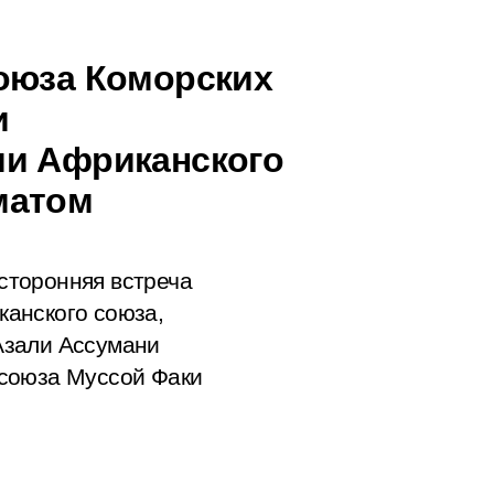
оюза Коморских
и
ии Африканского
матом
сторонняя встреча
анского союза,
Азали Ассумани
 союза Муссой Факи