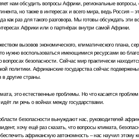
оляет нам обсудить вопросы Африки, региональные вопросы,
нента, но также в интересах и всего мира, ведь Россия – эт
а как раз для такого разговора. Мы готовы обсуждать эти 
 интересах Африки или о партнёрах внутри самой Африки.
жеством вызовов экономического, климатического плана, се
 что нужно воспользоваться имеющимися ресурсами во благо
 о вопросах безопасности. Сейчас мир практически находитс
акой политики. Африканские государства сейчас подвержен
 в другие страны.
ата, это естественные проблемы. Но что касается проблем
идёт ли речь о войнах между государствами.
бласти безопасности вынуждают нас, руководителей африк
езидент, хочу ещё раз сказать, что вопросы климата, безопа
обеспечить африканскую автономность – нас научил этому ко