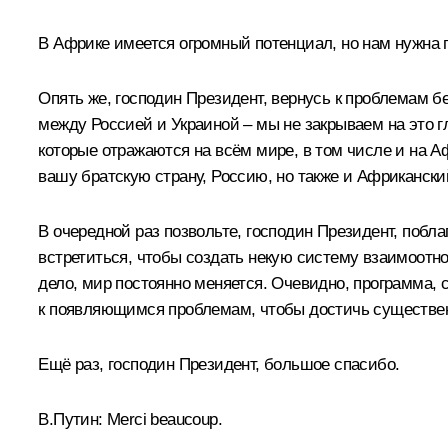
В Африке имеется огромный потенциал, но нам нужна 
Опять же, господин Президент, вернусь к проблемам бе
между Россией и Украиной – мы не закрываем на это г
которые отражаются на всём мире, в том числе и на Аф
вашу братскую страну, Россию, но также и Африканский
В очередной раз позвольте, господин Президент, побл
встретиться, чтобы создать некую систему взаимоотно
дело, мир постоянно меняется. Очевидно, программа, 
к появляющимся проблемам, чтобы достичь существен
Ещё раз, господин Президент, большое спасибо.
В.Путин
: Merci beaucoup.