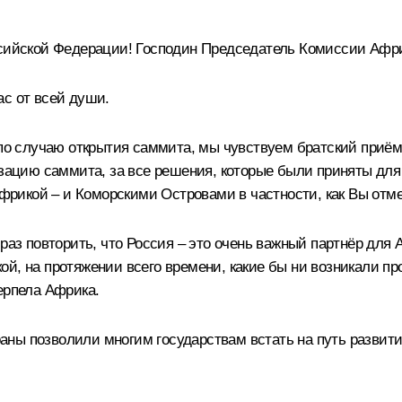
сийской Федерации! Господин Председатель Комиссии Афри
ас от всей души.
 по случаю открытия саммита, мы чувствуем братский приём
изацию саммита, за все решения, которые были приняты для
рикой – и Коморскими Островами в частности, как Вы отме
аз повторить, что Россия – это очень важный партнёр для Аф
й, на протяжении всего времени, какие бы ни возникали пр
ерпела Африка.
ы позволили многим государствам встать на путь развития