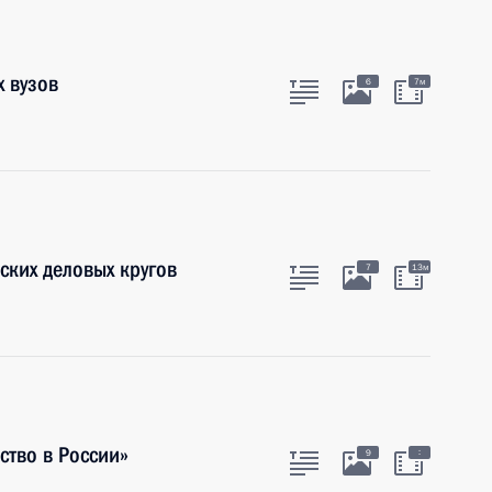
х вузов
6
7м
ских деловых кругов
7
13м
тво в России»
:
9