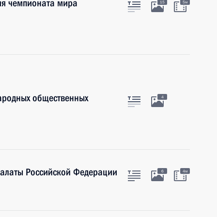
ия чемпионата мира
15
5м
народных общественных
4
палаты Российской Федерации
6
4м