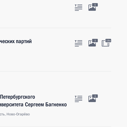
5
ческих партий
3
18м
-Петербургского
3
иверситета Сергеем Багненко
сть, Ново-Огарёво