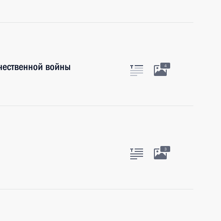
чественной войны
4
3