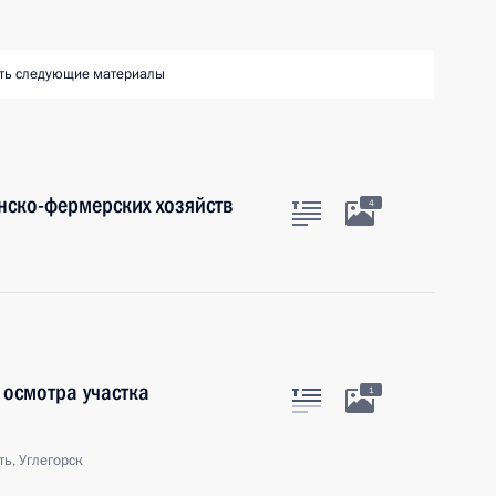
ть следующие материалы
янско-фермерских хозяйств
4
 осмотра участка
1
ь, Углегорск