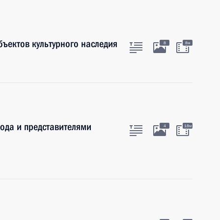
бъектов культурного наследия
8
8м
ода и представителями
4
18м