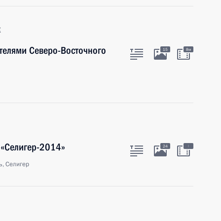
к
ателями Северо-Восточного
15
8м
 «Селигер-2014»
:
24
ь, Селигер