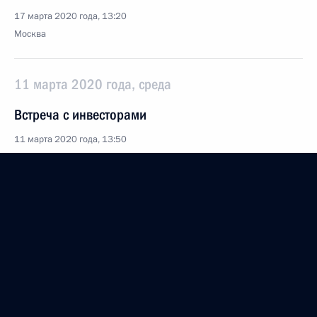
17 марта 2020 года, 13:20
Москва
11 марта 2020 года, среда
Встреча с инвесторами
11 марта 2020 года, 13:50
Московская область, Ново-Огарёво
6 марта 2020 года, пятница
Встреча с представителями общественности
Ивановской области
6 марта 2020 года, 17:30
Иваново