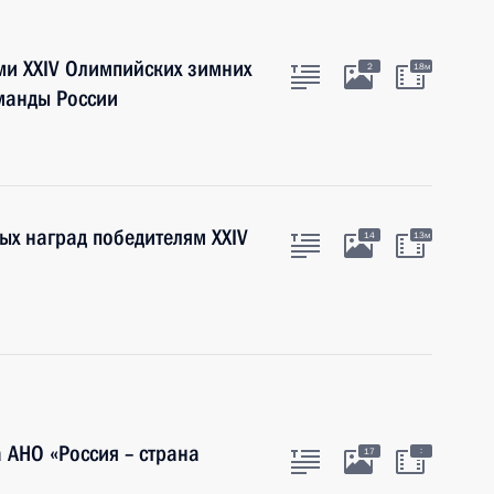
ми XXIV Олимпийских зимних
2
18м
манды России
ых наград победителям XXIV
14
13м
 АНО «Россия – страна
:
17