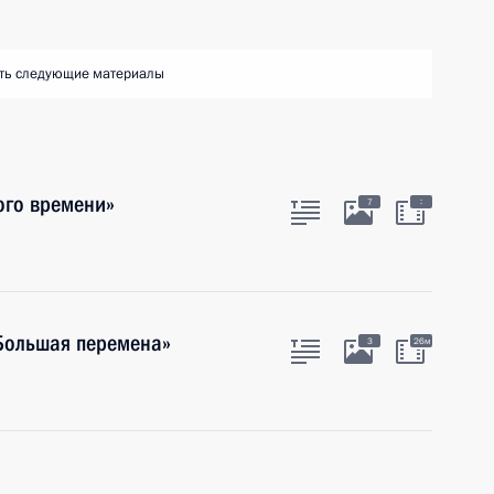
ть следующие материалы
ого времени»
:
7
«Большая перемена»
3
26м