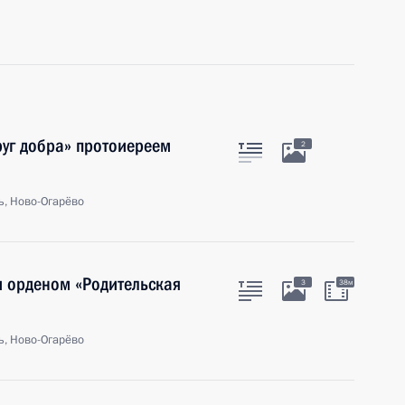
руг добра» протоиереем
2
ь, Ново-Огарёво
и орденом «Родительская
3
38м
ь, Ново-Огарёво