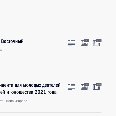
 Восточный
4
17м
ть
идента для молодых деятелей
5
55м
етей и юношества 2021 года
сть, Ново-Огарёво