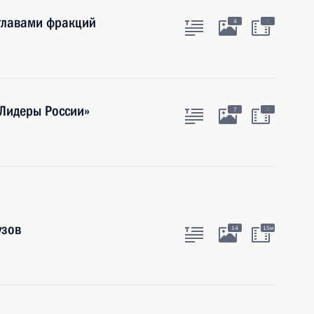
 главами фракций
:
4
«Лидеры России»
:
7
узов
14
15м