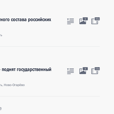
ного состава российских
9
45м
ть
 поднят государственный
8
15м
ь, Ново-Огарёво
е