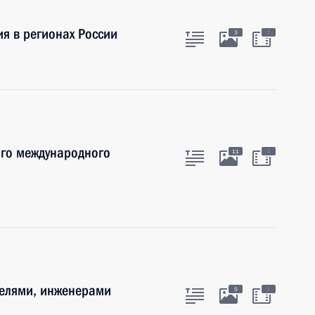
я в регионах России
:
3
ого международного
:
11
телями, инженерами
:
5