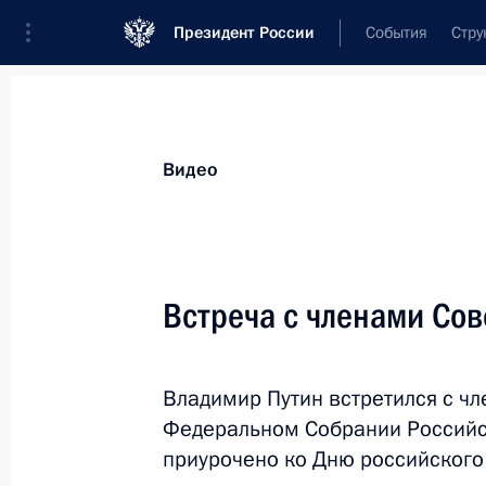
Президент России
События
Стру
Видеозаписи
Фотографии
Аудиозапи
Все материалы
Выступления
Совещан
Видео
Показа
Встреча с членами Сов
Приём от имени Президента
Владимир Путин встретился с ч
России в честь Дня Победы
Федеральном Собрании Российс
приурочено ко Дню российского