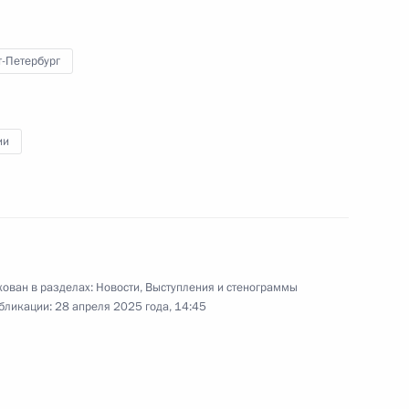
«Арктика – территория
диалога»
т-Петербург
27 марта 2025 года
Видео, 37 мин.
ии
ован в разделах:
Новости
,
Выступления и стенограммы
бликации:
28 апреля 2025 года, 14:45