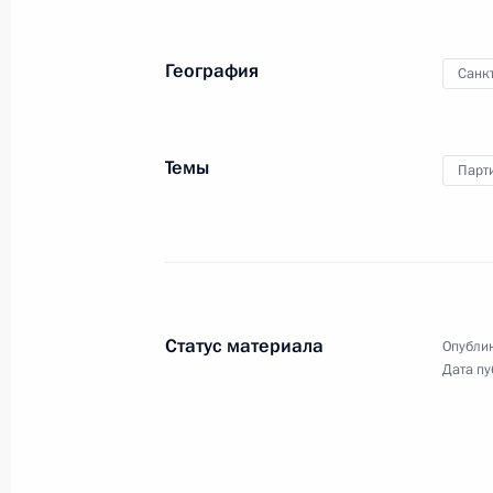
к участникам презентации
Евразийской киноакадемии
География
Санк
22 апреля 2025 года
Видео, 2 мин.
Темы
Парт
Статус материала
Опублик
Дата пу