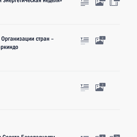
 энергетическая неделя»
 Организации стран –
2
аркиндо
3
4
2м