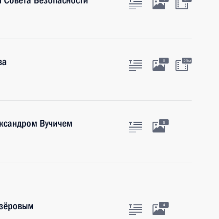
 Совета Безопасности
ва
6
29м
ександром Вучичем
6
озёровым
4