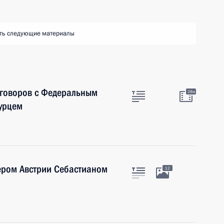
ть следующие материалы
еговоров с Федеральным
28м
урцем
ером Австрии Себастианом
12