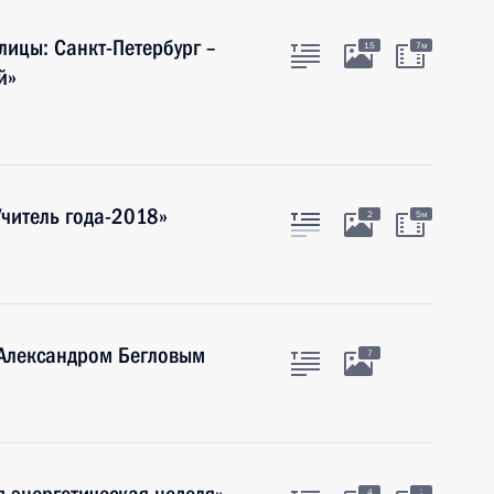
лицы: Санкт-Петербург –
15
7м
й»
Учитель года-2018»
2
5м
 Александром Бегловым
7
:
4