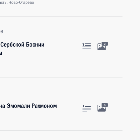
сть, Ново-Огарёво
ье
 Сербской Боснии
2
м
ана Эмомали Рахмоном
6