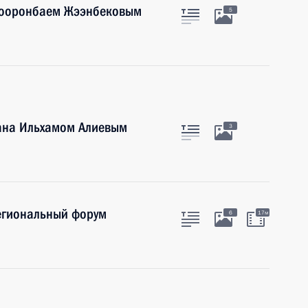
 Сооронбаем Жээнбековым
5
ана Ильхамом Алиевым
3
егиональный форум
6
17м