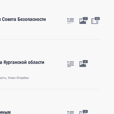
 Совета Безопасности
7
3м
а Курганской области
4
асть, Ново-Огарёво
тиным
3