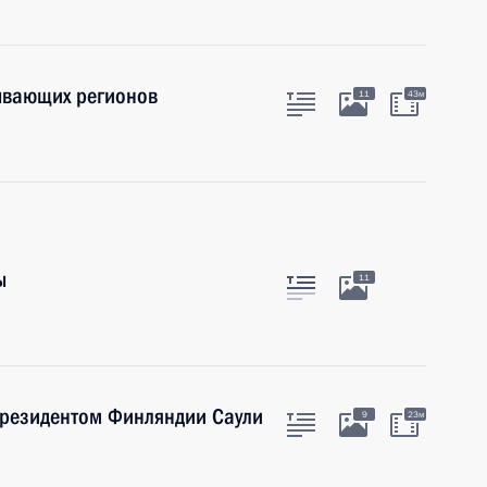
бывающих регионов
11
43м
ы
11
Президентом Финляндии Саули
9
23м