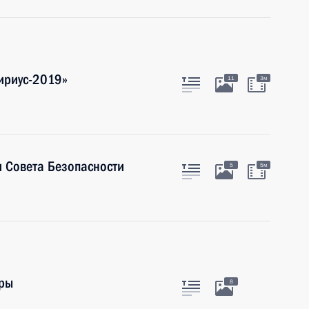
ириус-2019»
11
3м
 Совета Безопасности
5
5м
оры
8