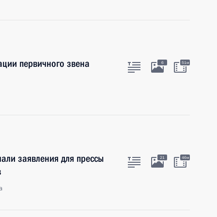
ции первичного звена
6
51м
али заявления для прессы
21
46м
в
а