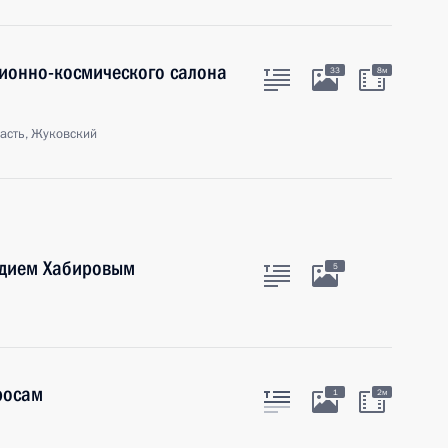
ионно-космического салона
33
8м
асть, Жуковский
адием Хабировым
5
росам
1
2м