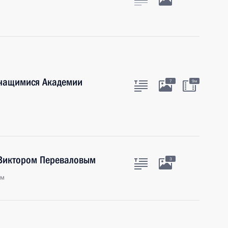
учащимися Академии
7
9м
 Виктором Переваловым
3
ым