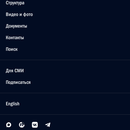
16 сентября 2021 года, 00:00
15 сентября 2021 года, среда
Совещание с постоянными членами Совета
Безопасности
15 сентября 2021 года, 13:45
Московская область, Ново-Огарёво
14 сентября 2021 года, вторник
Встреча с губернатором Тульской области
Алексеем Дюминым
14 сентября 2021 года, 18:00
Московская область, Ново-Огарёво