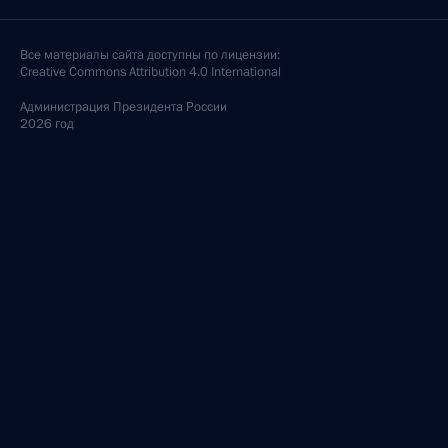
Совещание с членами Правительства
и руководством партии «Единая Россия»
14 сентября 2021 года, 17:30
Московская область, Ново-Огарёво
Встреча с Президентом Сирии Башаром Асадом
14 сентября 2021 года, 07:00
Москва, Кремль
13 сентября 2021 года, понедельник
Встреча с победителями и призёрами ХVI
Паралимпийских летних игр в Токио
13 сентября 2021 года, 13:35