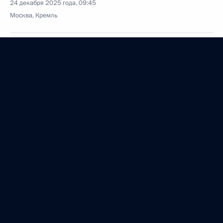
24 декабря 2025 года, 09:45
Москва, Кремль
23 декабря 2025 года, вторник
Встреча с Генеральным прокурором Александром
Гуцаном
23 декабря 2025 года, 13:55
Москва, Кремль
22 декабря 2025 года, понедельник
Встреча с Премьер-министром Армении Николом
Пашиняном
22 декабря 2025 года, 17:15
Санкт-Петербург