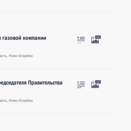
я газовой компании
1
м
асть, Ново-Огарёво
редседателя Правительства
2
асть, Ново-Огарёво