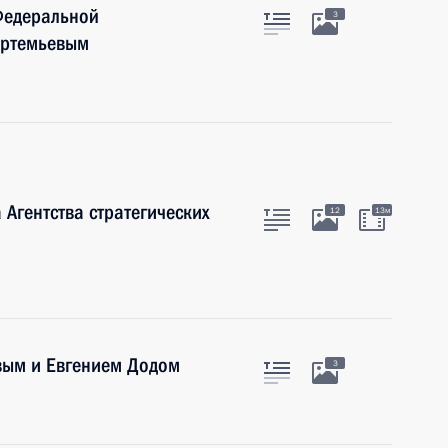
Федеральной
3
Артемьевым
Агентства стратегических
12
13м
вым и Евгением Додом
3