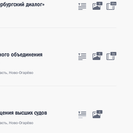
рбургский диалог»
9
35м
ного объединения
6
3м
»
асть, Ново-Огарёво
щения высших судов
4
асть, Ново-Огарёво