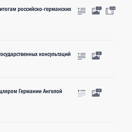
итогам российско-германских
7
27м
осударственных консультаций
3
цлером Германии Ангелой
3