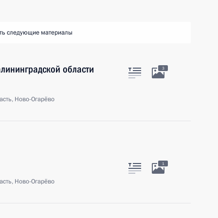
ть следующие материалы
алининградской области
3
асть, Ново-Огарёво
1
асть, Ново-Огарёво