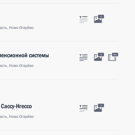
4
асть, Ново-Огарёво
пенсионной системы
5
8м
асть, Ново-Огарёво
 Сассу-Нгессо
3
асть, Ново-Огарёво