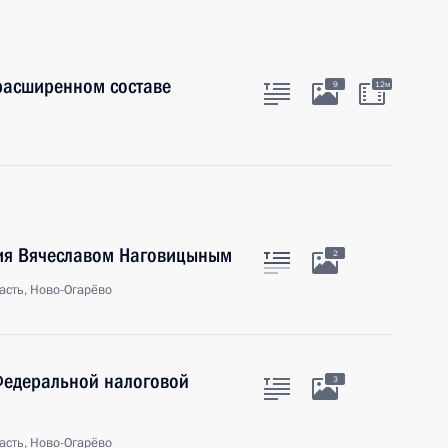
расширенном составе
9
12м
тия Вячеславом Наговицыным
2
асть, Ново-Огарёво
Федеральной налоговой
3
асть, Ново-Огарёво