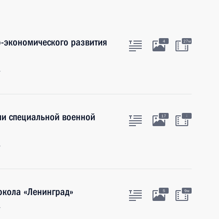
-экономического развития
4
27м
г
ами специальной военной
:
17
г
окола «Ленинград»
5
9м
г