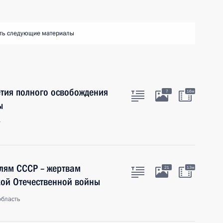
ть следующие материалы
етия полного освобождения
7
16м
ы
г
лям СССР – жертвам
21
13м
кой Отечественной войны
область