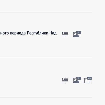
ного периода Республики Чад
8
8
12м