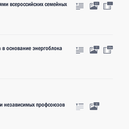
лями всероссийских семейных
:
17
 в основание энергоблока
7
26м
ии независимых профсоюзов
3