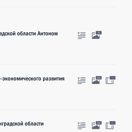
адской области Антоном
5
-экономического развития
:
13
нградской области
:
10