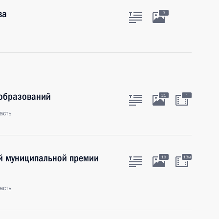
ва
3
 образований
:
21
асть
й муниципальной премии
10
13м
асть