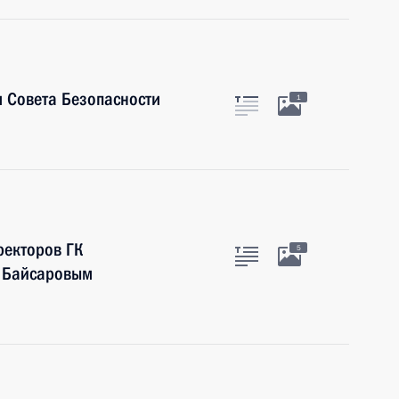
 Совета Безопасности
1
ректоров ГК
5
м Байсаровым