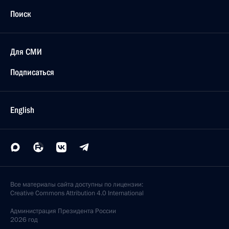
31 мая 2003 года, 00:07
Петергоф, Большой дворец
Выступление на церемонии открытия праздника
на Неве
31 мая 2003 года, 00:06
Санкт-Петербург, акватория большой Невы
Выступление на официальном завтраке в честь
300-летия Санкт-Петербурга
31 мая 2003 года, 00:05
Пушкин, Екатерининский дворец
Заявление для прессы и ответы на вопросы