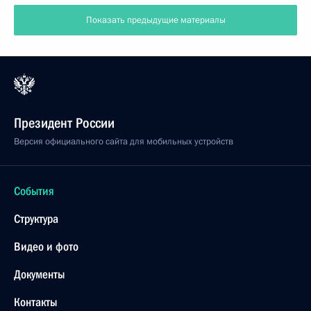
государств и правительств «Группы восьми»
3 июня 2003 года, 18:28
Эвиан, Франция
1 июня 2003 года, воскресенье
Совместная пресс-конференция с Президентом
США Джорджем Бушем
1 июня 2003 года, 14:29
Санкт-Петербург
31 мая 2003 года, суббота
Тост на торжественном обеде в честь
руководителей государств с супругами, прибывших
на празднование 300-летия Санкт-Петербурга