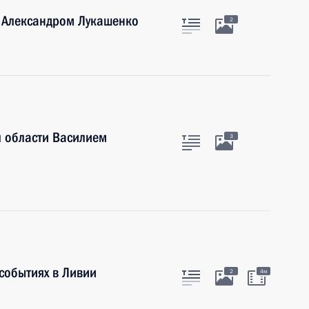
и Александром Лукашенко
2
й области Василием
3
событиях в Ливии
2
4м