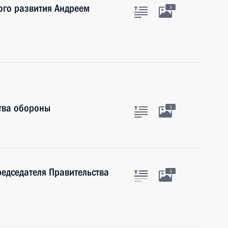
ого развития Андреем
3
тва обороны
3
редседателя Правительства
3