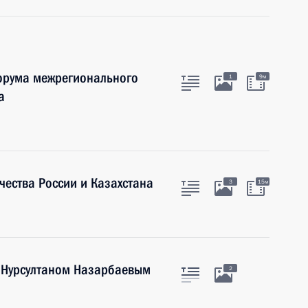
Форума межрегионального
1
9м
а
ества России и Казахстана
3
15м
а Нурсултаном Назарбаевым
2