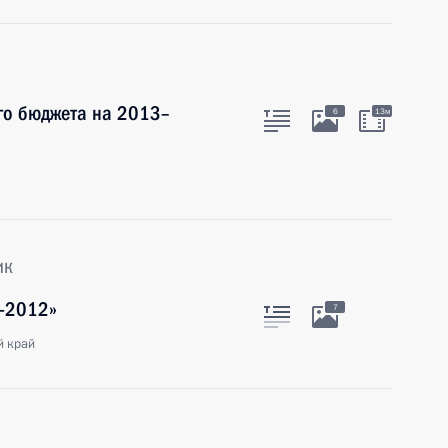
го бюджета на 2013–
6
13м
ик
з-2012»
7
й край