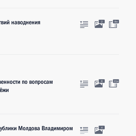
твий наводнения
2
8м
венности по вопросам
8
21м
дёжи
публики Молдова Владимиром
4