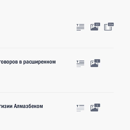
12
21м
еговоров в расширенном
1
ргизии Алмазбеком
1