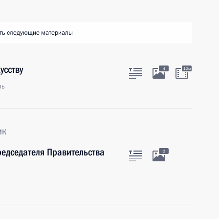
ть следующие материалы
усству
4
12м
ль
ик
редседателя Правительства
2