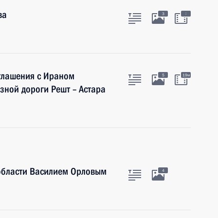
ва
:
3
глашения с Ираном
5
19м
зной дороги Решт – Астара
 области Василием Орловым
4