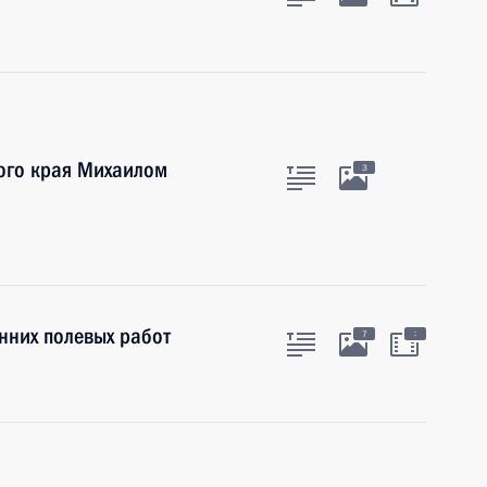
кого края Михаилом
3
нних полевых работ
:
7