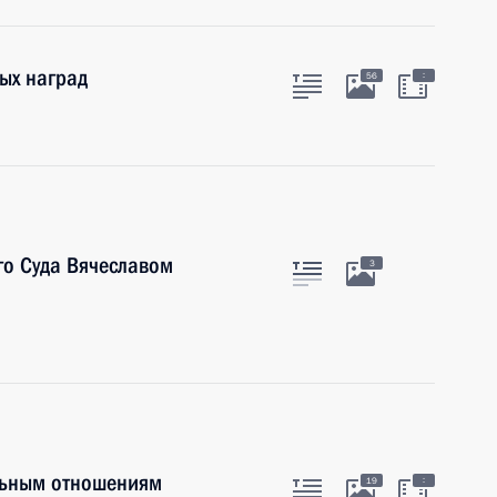
ых наград
:
56
го Суда Вячеславом
3
льным отношениям
:
19