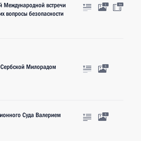
й Международной встречи
1
4м
их вопросы безопасности
и Сербской Милорадом
5
ционного Суда Валерием
5