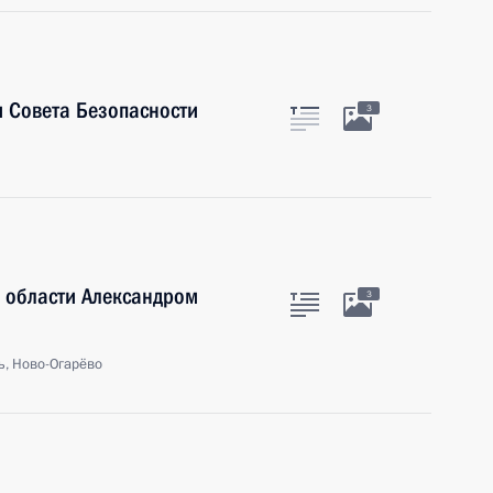
 Совета Безопасности
3
 области Александром
3
ь, Ново-Огарёво