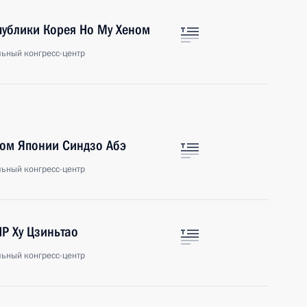
публики Корея Но Му Хеном
льный конгресс-центр
ром Японии Синдзо Абэ
льный конгресс-центр
НР Ху Цзиньтао
льный конгресс-центр