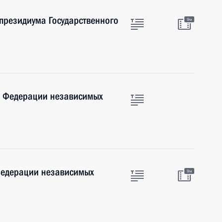
 президиума Государственного
9м
е Федерации независимых
 Федерации независимых
9м