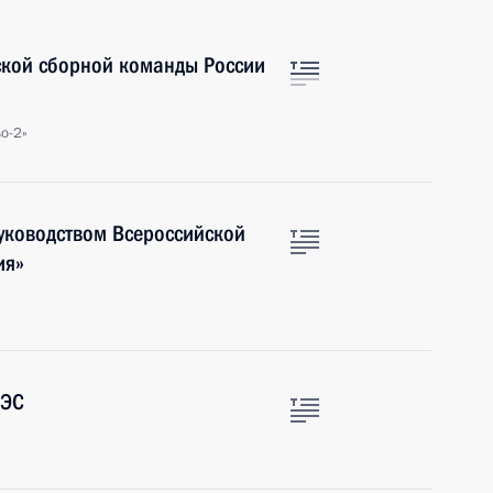
ской сборной команды России
о-2»
руководством Всероссийской
ия»
ТЭС