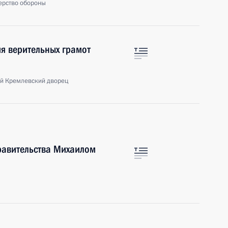
ерство обороны
я верительных грамот
й Кремлевский дворец
равительства Михаилом