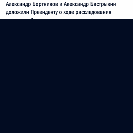
Александр Бортников и Александр Бастрыкин
доложили Президенту о ходе расследования
теракта в Домодедово
3 февраля 2011 года, 13:15
Москва
2 февраля 2011 года, среда
Денежное довольствие военнослужащих будет
существенно повышено с 2012 года
2 февраля 2011 года, 15:00
Московская область, Горки
1 февраля 2011 года, вторник
Встреча с Патриархом Московским и всея Руси