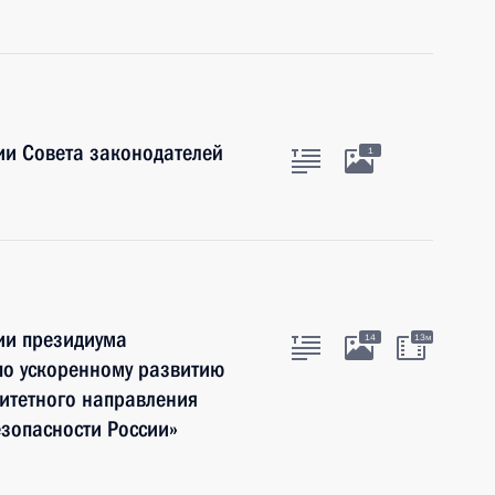
ии Совета законодателей
1
ии президиума
14
13м
 по ускоренному развитию
итетного направления
зопасности России»