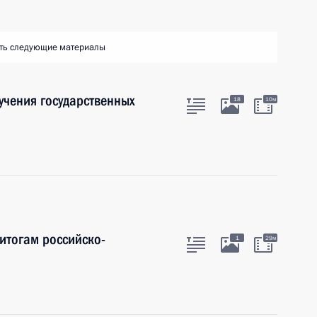
ть следующие материалы
учения государственных
18
10м
итогам российско-
1
29м