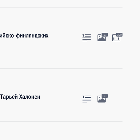
сийско-финляндских
1
32м
 Тарьей Халонен
7