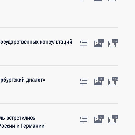
осударственных консультаций
1
5м
рбургский диалог»
3
16м
ь встретились
5
9м
России и Германии