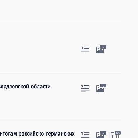
1
вердловской области
1
итогам российско-германских
1
30м