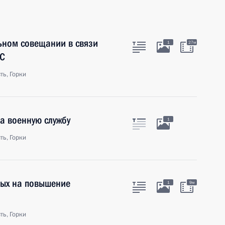
ьном совещании в связи
1
27м
ЭС
ть, Горки
а военную службу
1
ть, Горки
ных на повышение
1
9м
ть, Горки