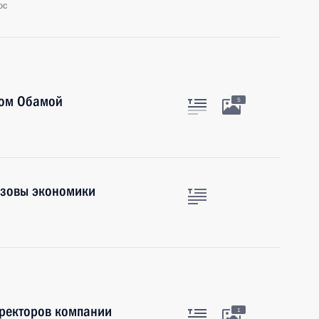
ос
ком Обамой
5
ызовы экономики
иректоров компании
1