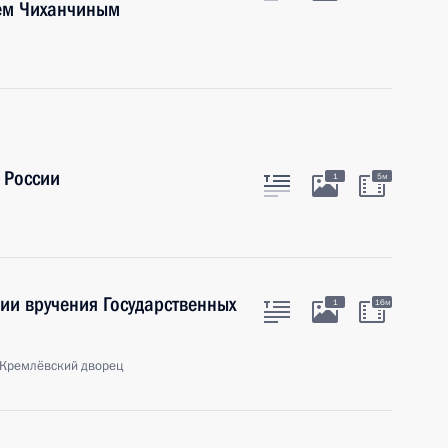
ем Чиханчиным
 России
1
5м
ии вручения Государственных
1
16м
 Кремлёвский дворец