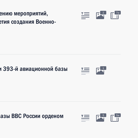
дению мероприятий,
2
7м
тия создания Военно-
и 393-й авиационной базы
1
базы ВВС России орденом
5
5м