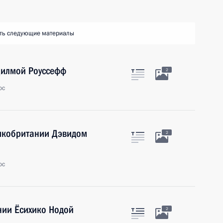
ть следующие материалы
Дилмой Роуссефф
2
ос
икобритании Дэвидом
2
ос
нии Ёсихико Нодой
2