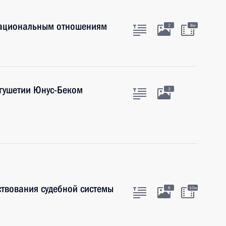
национальным отношениям
2
8м
нгушетии Юнус-Беком
3
твования судебной системы
6
10м