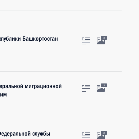
спублики Башкортостан
3
деральной миграционной
3
ким
Федеральной службы
2