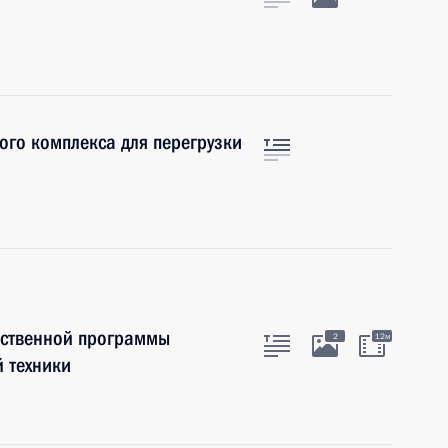
ого комплекса для перегрузки
рственной программы
2
12м
 техники