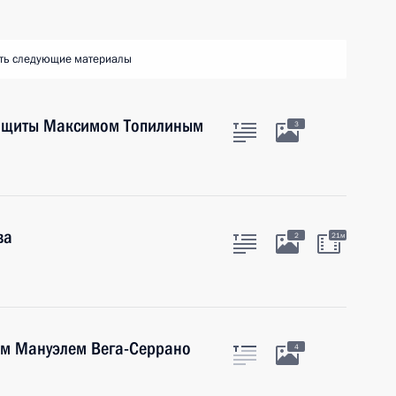
ть следующие материалы
защиты Максимом Топилиным
3
ва
2
21м
ом Мануэлем Вега-Серрано
4