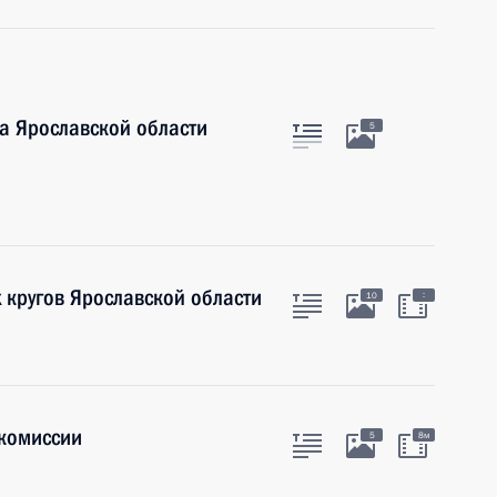
ра Ярославской области
5
х кругов Ярославской области
:
10
комиссии
5
8м