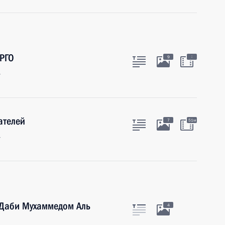
 РГО
:
9
г
ателей
7
51м
г
-Даби Мухаммедом Аль
4