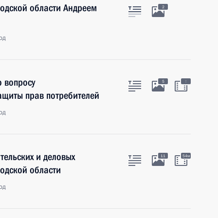
родской области Андреем
2
од
о вопросу
:
5
ащиты прав потребителей
од
тельских и деловых
11
54м
одской области
од