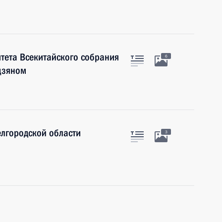
итета Всекитайского собрания
6
цзяном
елгородской области
3