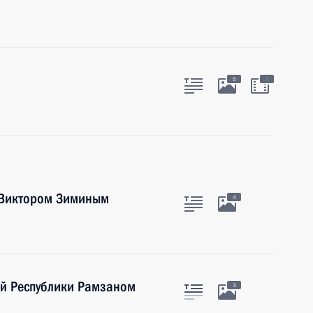
:
5
и Виктором Зиминым
4
ой Республики Рамзаном
3