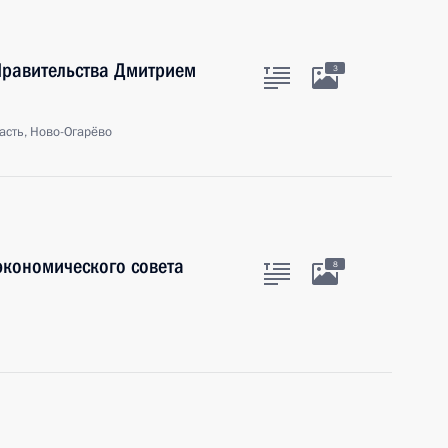
Правительства Дмитрием
3
асть, Ново-Огарёво
экономического совета
8