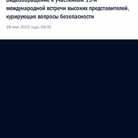
международной встречи высоких представителей,
курирующих вопросы безопасности
28 мая 2025 года, 09:35
Видеообращение по случаю Дня пограничника
28 мая 2025 года, 00:00
27 мая 2025 года, вторник
Заседание наблюдательного совета АНО
«Россия – страна возможностей»
27 мая 2025 года, 15:45
Москва, Кремль