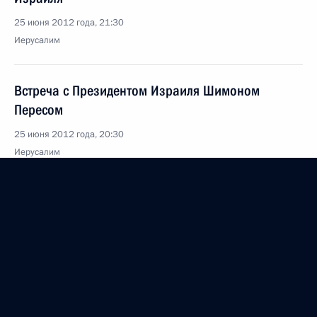
25 июня 2012 года, 21:30
Иерусалим
Встреча с Президентом Израиля Шимоном
Пересом
25 июня 2012 года, 20:30
Иерусалим
Встреча с Премьер-министром Израиля
Биньямином Нетаньяху
25 июня 2012 года, 18:00
Иерусалим
Открытие Мемориала победы Красной армии над