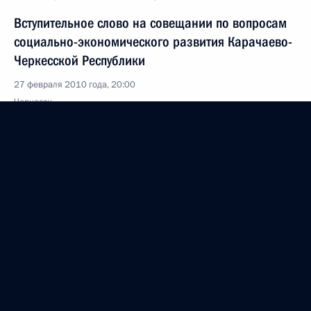
Вступительное слово на совещании по вопросам
социально-экономического развития Карачаево-
Черкесской Республики
27 февраля 2010 года, 20:00
Черкесск
Вступительное слово на совещании по вопросам
безопасности в Северо-Кавказском федеральном
округе
27 февраля 2010 года, 19:00
Нальчик
Стенографический отчёт о совещании
по вопросам социально-экономического