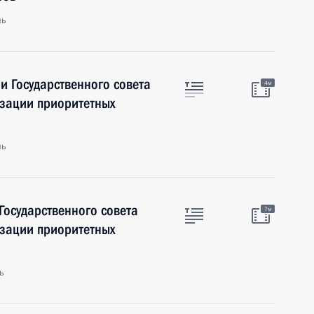
ль
и Государственного совета
4м
изации приоритетных
ль
Государственного совета
7м
изации приоритетных
ь