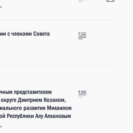
ь
ии с членами Совета
очным представителем
округе Дмитрием Козаком,
иального развития Михаилом
ой Республики Алу Алхановым
ь