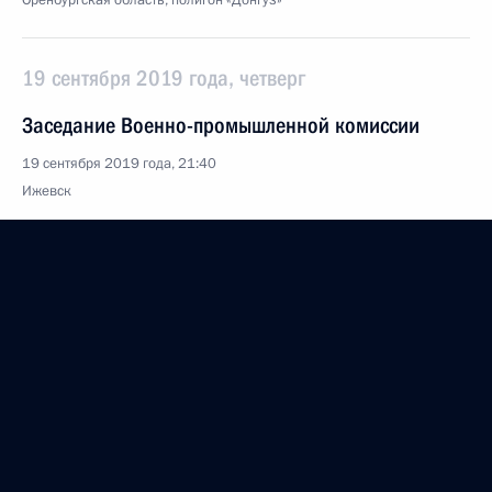
Оренбургская область, полигон «Донгуз»
19 сентября 2019 года, четверг
Заседание Военно-промышленной комиссии
19 сентября 2019 года, 21:40
Ижевск
Пленарное заседание Форума оружейников
России
19 сентября 2019 года, 17:30
Ижевск
18 сентября 2019 года, среда
Встреча с Премьером Госсовета КНР Ли Кэцяном