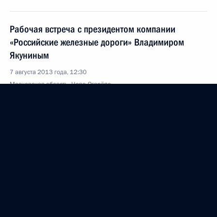
Рабочая встреча с президентом компании
«Российские железные дороги» Владимиром
Якуниным
7 августа 2013 года, 12:30
Московская область, Ново-Огарёво
6 августа 2013 года, вторник
Рабочая встреча с временно исполняющим
обязанности губернатора Магаданской области
Владимиром Печеным
6 августа 2013 года, 13:50
Московская область, Ново-Огарёво