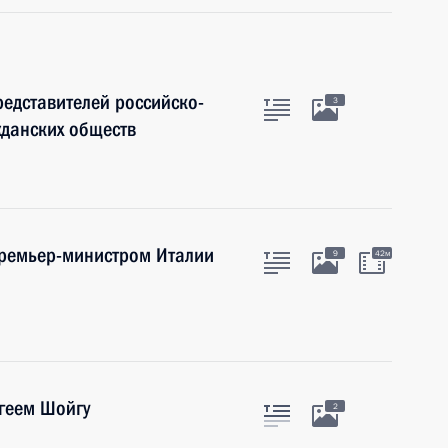
редставителей российско-
3
жданских обществ
премьер-министром Италии
9
42м
геем Шойгу
2