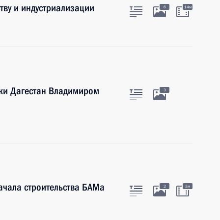
тву и индустриализации
6
14м
ики Дагестан Владимиром
3
ачала строительства БАМа
2
3м