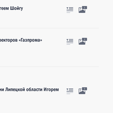
геем Шойгу
1
иректоров «Газпрома»
2
ии Липецкой области Игорем
5