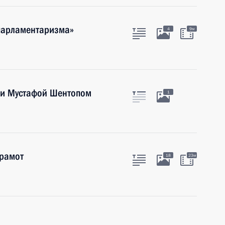
парламентаризма»
4
9м
ции Мустафой Шентопом
1
грамот
18
23м