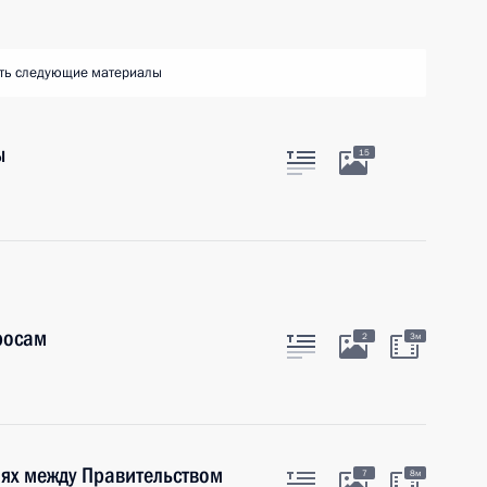
ть следующие материалы
ы
15
росам
2
3м
ях между Правительством
7
8м