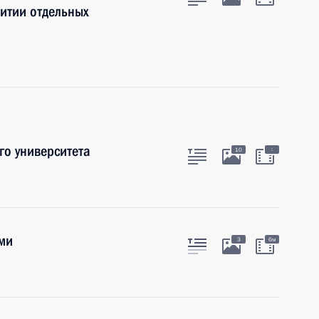
итии отдельных
го университета
:
10
ми
3
6м