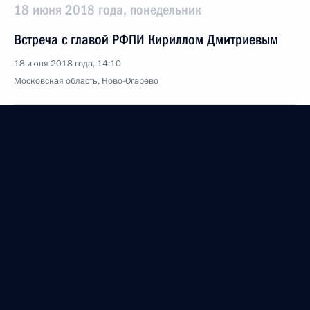
18 июня 2018 года, понедельник
Встреча с главой РФПИ Кириллом Дмитриевым
18 июня 2018 года, 14:10
Московская область, Ново-Огарёво
16 июня 2018 года, суббота
Встреча с Валентиной Терешковой
16 июня 2018 года, 16:15
Москва, Кремль
Прощание со Станиславом Говорухиным
16 июня 2018 года, 10:00
Москва