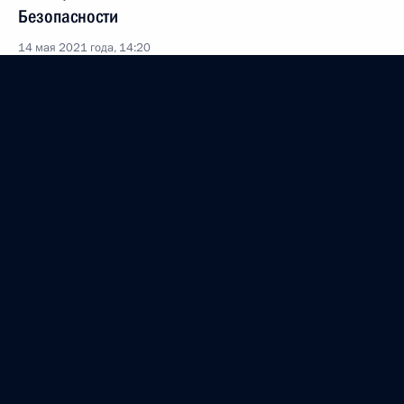
Безопасности
14 мая 2021 года, 14:20
Московская область, Ново-Огарёво
13 мая 2021 года, четверг
Совещание с членами Правительства
13 мая 2021 года, 15:50
Московская область, Ново-Огарёво
12 мая 2021 года, среда
Рабочая встреча с губернатором Омской области
Александром Бурковым
12 мая 2021 года, 14:30