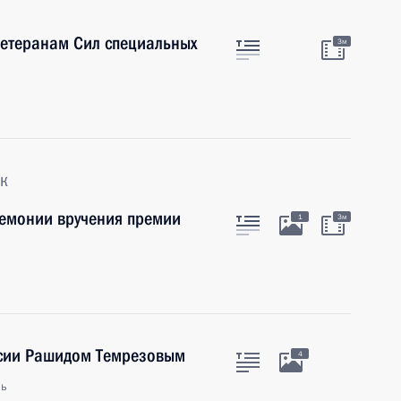
етеранам Сил специальных
3м
к
емонии вручения премии
1
3м
есии Рашидом Темрезовым
4
ль