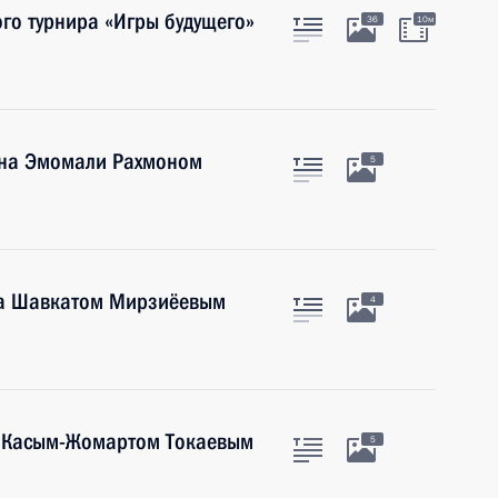
го турнира «Игры будущего»
36
10м
ана Эмомали Рахмоном
5
на Шавкатом Мирзиёевым
4
а Касым-Жомартом Токаевым
5