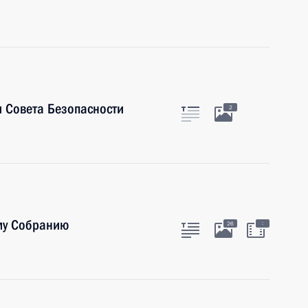
 Совета Безопасности
2
му Собранию
:
26