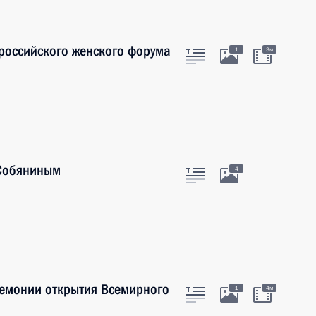
российского женского форума
1
3м
 Собяниным
4
емонии открытия Всемирного
1
4м