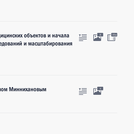
ицинских объектов и начала
8
35м
ледований и масштабирования
тамом Миннихановым
4