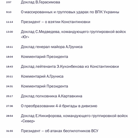
Доклад В.Герасимова
2:57
О массированных и групповых ударах по ВПК Украины
9:10
Президент – о взятии Константиновки
11:14
Доклад С.Медведева, командующего группировкой войск
13:30
«Юг»
Доклад генерал-майора А.Груниса
16:11
Комментарий Президента
18:04
Доклад лейтенанта Э.Куконбекова из Константиновки
18:43
Комментарий А.Груниса
20:11
Комментарий Президента
24:31
Доклад полковника А.Картавкина
25:17
О преобразовании 4-й бригады в дивизию
27:36
Доклад Е.Никифорова, командующего группировкой войск
28:54
«Север»
Президент – об атаках беспилотников ВСУ
31:55