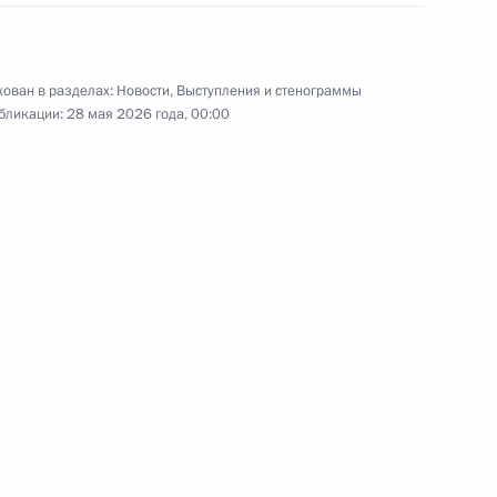
ован в разделах:
Новости
,
Выступления и стенограммы
радавших и ходе
бликации:
28 мая 2026 года, 00:00
10
31м
ьске
руг добра» протоиереем
6
вам ребёнка Марией
5