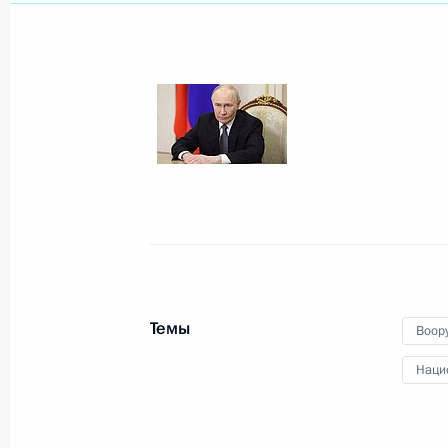
Показа
3 июня, среда
Российско-танзанийские перегово
3 июня 2026 года, 16:30
Москва, Кремль
2 июня, вторник
Темы
Воор
Заседание Совета по реализации г
Наци
поддержки русского языка и языко
2 июня 2026 года, 17:10
Москва, Кремль