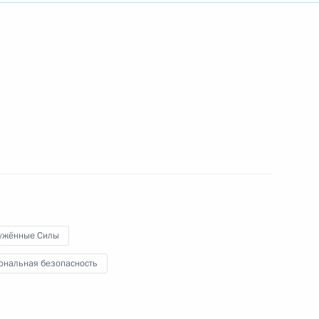
ть следующие материалы
ры
32
ужённые Силы
осполитики в сфере
:
16
ональная безопасность
в народов России