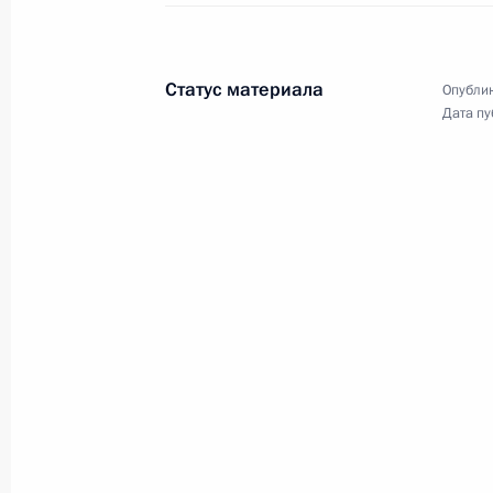
1 июня, понедельник
Статус материала
Опублик
Совещание о мерах поддержки пост
Дата пу
расследования теракта в Старобел
1 июня 2026 года, 20:35
Москва, Кремль
Встреча с руководителем фонда «К
Александром Ткаченко
1 июня 2026 года, 20:00
Москва, Кремль
Встреча с Уполномоченным по пра
Львовой-Беловой