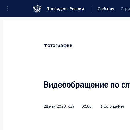
Президент России
События
Стру
Президент
Администрация
Государст
Новости
Стенограммы
Поездки
Те
Фотографии
Рубрикация материалов
Все материалы
Видеообращение по сл
Послания Федеральному Собранию
Заявления по важнейшим вопросам
28 мая 2026 года
00:00
1 фотография
Совещания, заседания, рабочие встречи
Речи и обращения