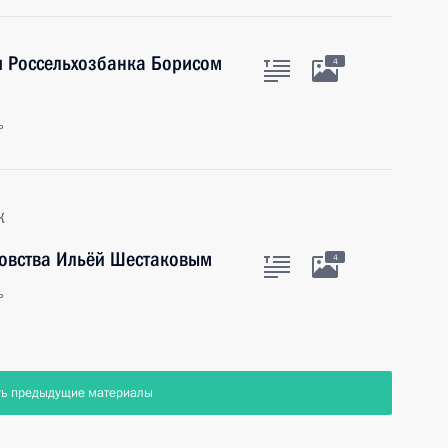
я Россельхозбанка Борисом
4
ь
к
ловства Ильёй Шестаковым
4
ь
ть предыдущие материалы