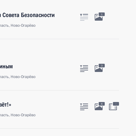
 Совета Безопасности
1
асть, Ново-Огарёво
тиным
3
асть, Ново-Огарёво
вёт!»
:
6
асть, Ново-Огарёво