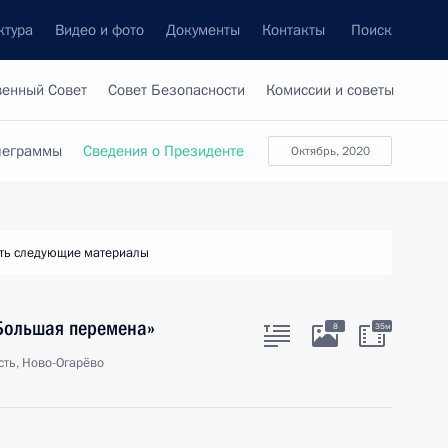
ктура
Видео и фото
Документы
Контакты
Поиск
венный Совет
Совет Безопасности
Комиссии и советы
леграммы
Сведения о Президенте
октябрь, 2020
ть следующие материалы
«Большая перемена»
8
35м
ть, Ново-Огарёво