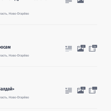
асть, Ново-Огарёво
росам
2
5м
асть, Ново-Огарёво
Валдай»
:
5
асть, Ново-Огарёво