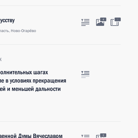
усству
:
4
асть, Ново-Огарёво
к
полнительных шагах
пе в условиях прекращения
ней и меньшей дальности
твенной Думы Вячеславом
2