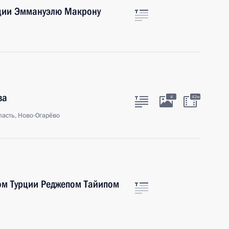
ции Эммануэлю Макрону
ва
4
42м
асть, Ново-Огарёво
ом Турции Реджепом Тайипом