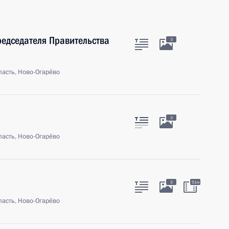
редседателя Правительства
3
асть, Ново-Огарёво
3
асть, Ново-Огарёво
П
3
51м
асть, Ново-Огарёво