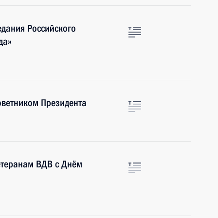
едания Российского
да»
оветником Президента
етеранам ВДВ с Днём