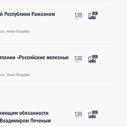
ой Республики Рамзаном
4
сть, Ново-Огарёво
мпании «Российские железные
4
сть, Ново-Огарёво
лняющим обязанности
1
и Владимиром Печеным