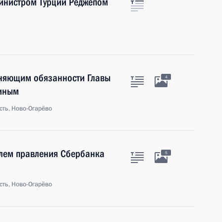
инистром Турции Реджепом
лняющим обязанности Главы
4
миным
сть, Ново-Огарёво
елем правления Сбербанка
5
сть, Ново-Огарёво