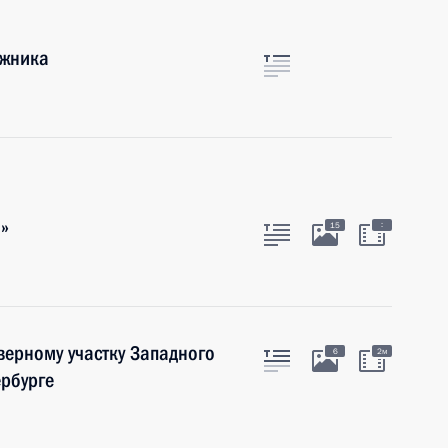
ожника
»
:
15
верному участку Западного
6
2м
ербурге