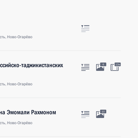
сть, Ново-Огарёво
оссийско-таджикистанских
6
13м
сть, Ново-Огарёво
ана Эмомали Рахмоном
10
сть, Ново-Огарёво