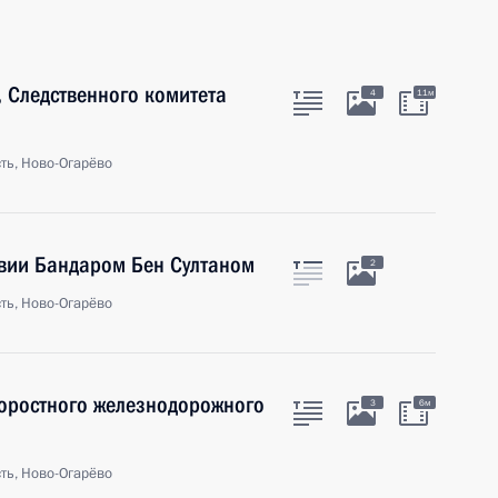
 Следственного комитета
4
11м
ть, Ново-Огарёво
авии Бандаром Бен Султаном
2
ть, Ново-Огарёво
коростного железнодорожного
3
6м
ть, Ново-Огарёво