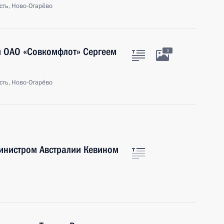
сть, Ново-Огарёво
м ОАО «Совкомфлот» Сергеем
3
сть, Ново-Огарёво
инистром Австралии Кевином