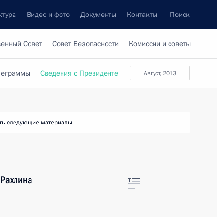
ктура
Видео и фото
Документы
Контакты
Поиск
венный Совет
Совет Безопасности
Комиссии и советы
леграммы
Сведения о Президенте
август, 2013
ть следующие материалы
 Рахлина