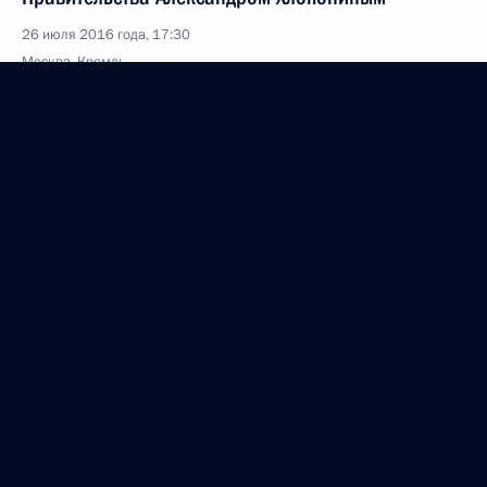
26 июля 2016 года, 17:30
Москва, Кремль
Совещание с постоянными членами Совета
Безопасности
26 июля 2016 года, 14:15
Москва, Кремль
Соболезнования Премьер-министру Японии
Синдзо Абэ
26 июля 2016 года, 10:30
25 июля 2016 года, понедельник