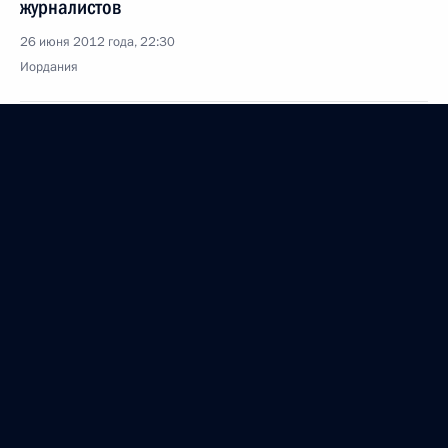
журналистов
26 июня 2012 года, 22:30
Иордания
Визит в Иорданию
26 июня 2012 года, 21:30
Иордания
Елена Козлова назначена заместителем
Министра обороны
26 июня 2012 года, 20:00
Валерий Тихонов назначен директором
Государственной фельдъегерской службы