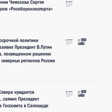
ении Чемезова Сергея
ром «Рособоронэкспорта»
госрочной политики
1
заявил Президент В.Путин
та, посвященном решению
 северных регионов России
Севера нуждается
2
, заявил Президент
 Госсовета в Салехарде