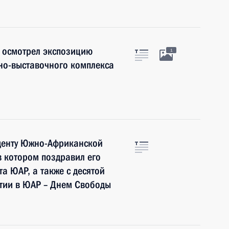
т осмотрел экспозицию
1
но-выставочного комплекса
денту Южно-Африканской
в котором поздравил его
а ЮАР, а также с десятой
тии в ЮАР – Днем Свободы