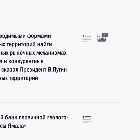
еобходимыми формами
1
ых территорий найти
ных рыночных механизмах
л и конкурентные
 сказал Президент В.Путин
ных территорий
й банк первичной геолого-
рсы Ямала»