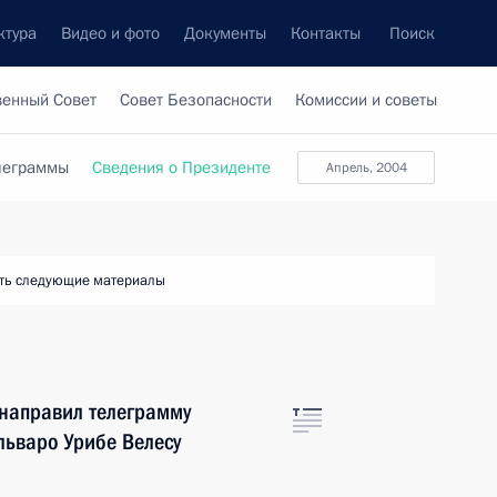
ктура
Видео и фото
Документы
Контакты
Поиск
венный Совет
Совет Безопасности
Комиссии и советы
леграммы
Сведения о Президенте
апрель, 2004
ть следующие материалы
 направил телеграмму
льваро Урибе Велесу