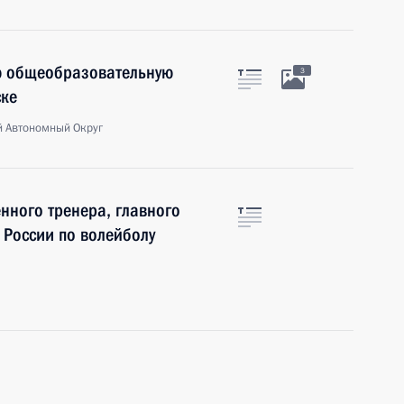
ю общеобразовательную
3
ске
 Автономный Округ
нного тренера, главного
 России по волейболу