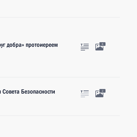
руг добра» протоиереем
6
 Совета Безопасности
2