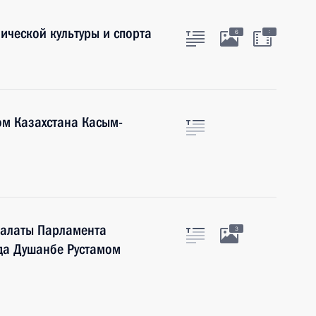
ической культуры и спорта
:
6
ом Казахстана Касым-
палаты Парламента
3
да Душанбе Рустамом