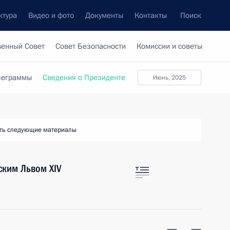
ктура
Видео и фото
Документы
Контакты
Поиск
венный Совет
Совет Безопасности
Комиссии и советы
леграммы
Сведения о Президенте
июнь, 2025
ть следующие материалы
ским Львом XIV