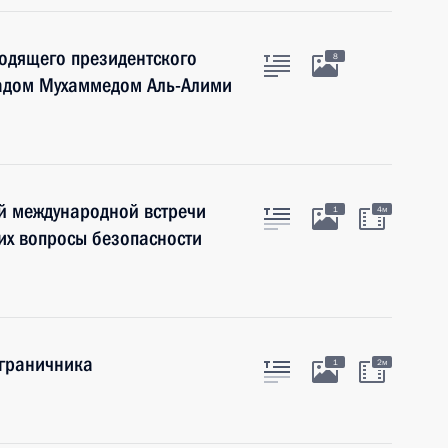
одящего президентского
8
адом Мухаммедом Аль-Алими
й международной встречи
1
4м
их вопросы безопасности
ограничника
1
2м