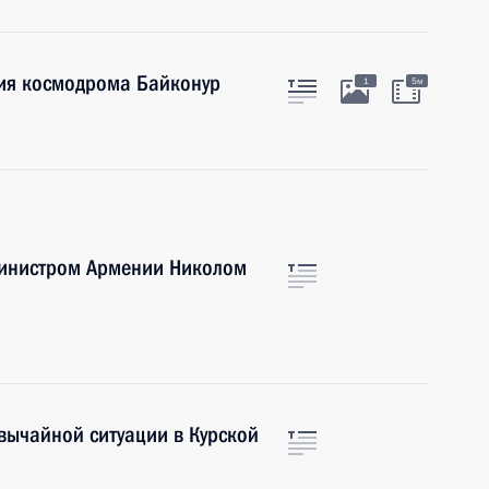
ия космодрома Байконур
1
5м
министром Армении Николом
вычайной ситуации в Курской