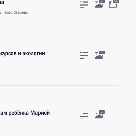
ва
4
56м
ь, Ново-Огарёво
сурсов и экологии
4
вам ребёнка Марией
4