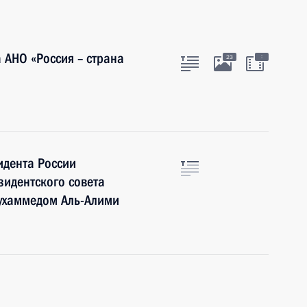
 АНО «Россия – страна
:
23
идента России
зидентского совета
ухаммедом Аль-Алими