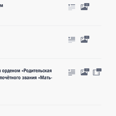
ым
3
7
и орденом «Родительская
:
7
 почётного звания «Мать-