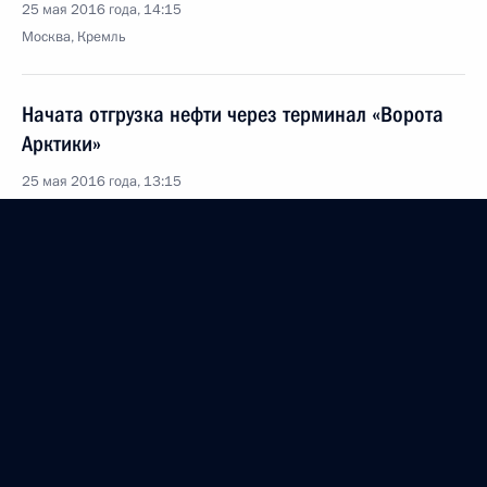
25 мая 2016 года, 14:15
Москва, Кремль
Начата отгрузка нефти через терминал «Ворота
Арктики»
25 мая 2016 года, 13:15
Москва, Кремль
24 мая 2016 года, вторник
Встреча с Патриархом Московским и всея Руси
Кириллом
24 мая 2016 года, 15:40
Москва, Кремль