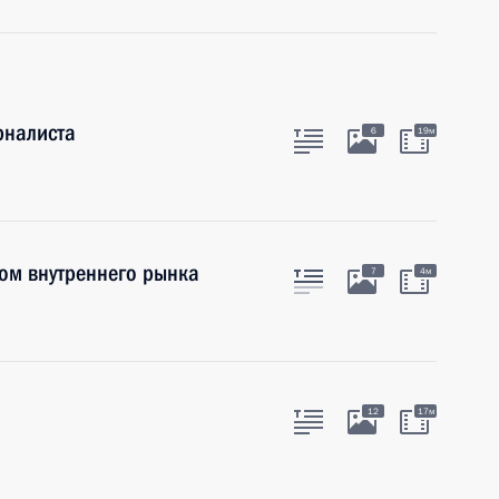
рналиста
6
19м
ом внутреннего рынка
7
4м
12
17м