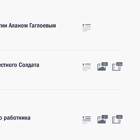
тии Аланом Гаглоевым
стного Солдата
20
10м
о работника
1
3м