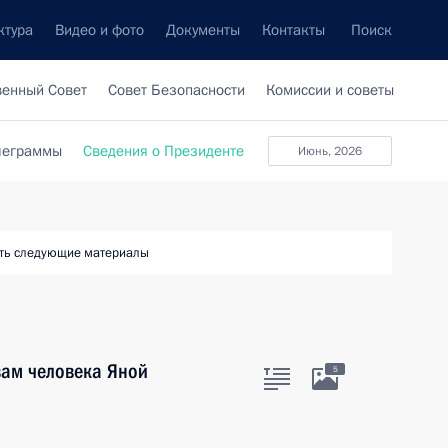
ктура
Видео и фото
Документы
Контакты
Поиск
венный Совет
Совет Безопасности
Комиссии и советы
леграммы
Сведения о Президенте
июнь, 2026
ть следующие материалы
вам человека Яной
5