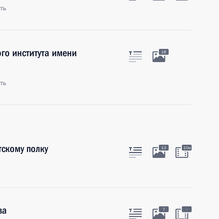
ть
го института имени
18
ть
скому полку
13
10м
ва
:
7