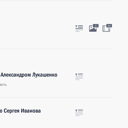
1
4м
и Александром Лукашенко
асть
ю Сергея Иванова