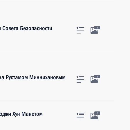
 Совета Безопасности
3
тана Рустамом Миннихановым
5
оджи Хун Манетом
5