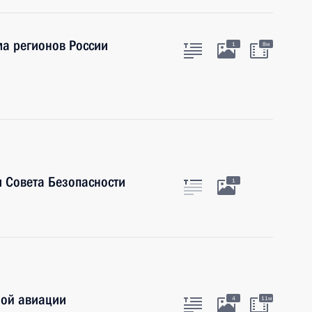
ма регионов России
1
8м
 Совета Безопасности
1
ной авиации
4
11м