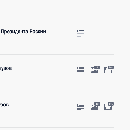
 Президента России
вузов
9
10м
узов
13
16м