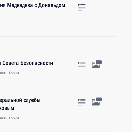
трия Медведева с Дональдом
 Совета Безопасности
1
сть, Горки
деральной службы
1
иковым
сть, Горки