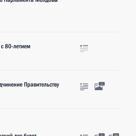
 с 80-летием
одчинение Правительству
2
ский лес будет
1
2м