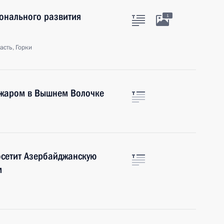
онального развития
1
сть, Горки
пожаром в Вышнем Волочке
осетит Азербайджанскую
м