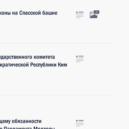
коны на Спасской башне
6
ударственного комитета
кратической Республики Ким
щему обязанности
лю Парламента Молдовы