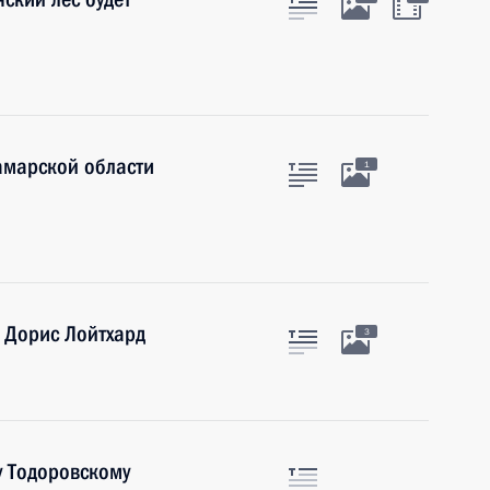
амарской области
1
 Дорис Лойтхард
3
у Тодоровскому