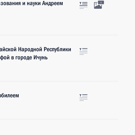
азования и науки Андреем
1
айской Народной Республики
офой в городе Ичунь
юбилеем