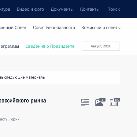
ктура
Видео и фото
Документы
Контакты
Поиск
венный Совет
Совет Безопасности
Комиссии и советы
леграммы
Сведения о Президенте
август, 2010
ть следующие материалы
российского рынка
1
10м
сть, Горки