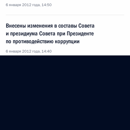
6 января 2012 года, 14:50
Внесены изменения в составы Совета
и президиума Совета при Президенте
по противодействию коррупции
6 января 2012 года, 14:40
5 января 2012 года, четверг
Совещание о ходе выполнения программы
строительства олимпийских объектов
5 января 2012 года, 17:00
Сочи, Красная Поляна