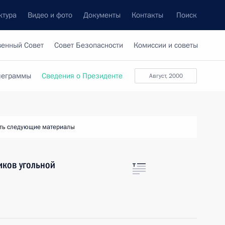
ктура
Видео и фото
Документы
Контакты
Поиск
венный Совет
Совет Безопасности
Комиссии и советы
леграммы
Сведения о Президенте
август, 2000
ть следующие материалы
иков угольной