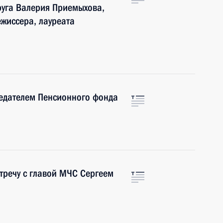
пруга Валерия Приемыхова,
ежиссера, лауреата
седателем Пенсионного фонда
тречу с главой МЧС Сергеем