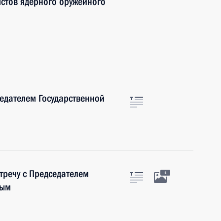
стов ядерного оружейного
седателем Государственной
тречу с Председателем
1
вым