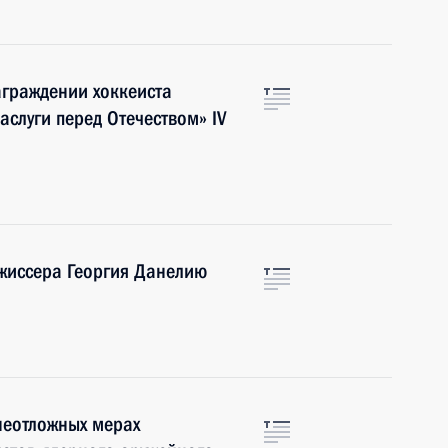
аграждении хоккеиста
аслуги перед Отечеством» IV
жиссера Георгия Данелию
неотложных мерах