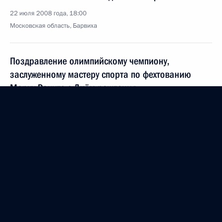
22 июля 2008 года, 18:00
Московская область, Барвиха
Поздравление олимпийскому чемпиону,
заслуженному мастеру спорта по фехтованию
Марку Раките с Днём рождения
22 июля 2008 года, 10:00
21 июля 2008 года, понедельник
Телефонный разговор с Президентом Египта
Хосни Мубараком
21 июля 2008 года, 22:00