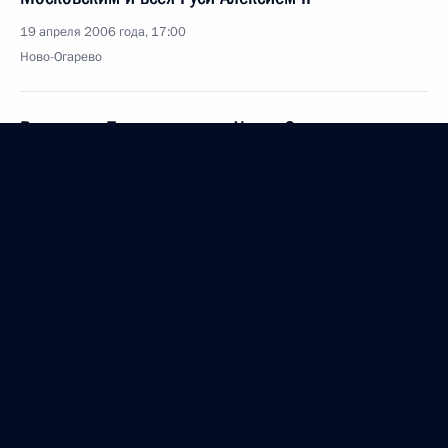
19 апреля 2006 года, 17:00
Ново-Огарево
Владимир Путин подписал Указ «О внесении
изменений в Указ Президента Российской
Федерации от 6 октября 2004г. №1285 «О мерах
по совершенствованию деятельности
государственных органов по развитию отношений
между Республикой Северная Осетия – Алания
и Республикой Ингушетия»
19 апреля 2006 года, 00:00
Владимир Путин поздравил генерального
директора ИТАР-ТАСС Виталия Игнатенко с 65-